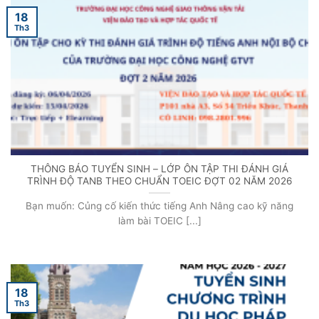
18
Th3
THÔNG BÁO TUYỂN SINH – LỚP ÔN TẬP THI ĐÁNH GIÁ
TRÌNH ĐỘ TANB THEO CHUẨN TOEIC ĐỢT 02 NĂM 2026
Bạn muốn: Củng cố kiến thức tiếng Anh Nâng cao kỹ năng
làm bài TOEIC [...]
18
Th3