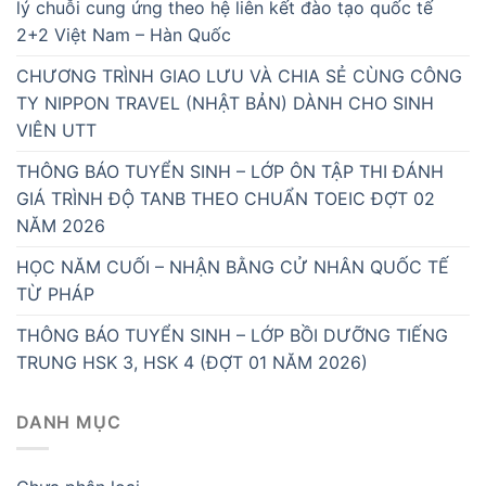
lý chuỗi cung ứng theo hệ liên kết đào tạo quốc tế
2+2 Việt Nam – Hàn Quốc
CHƯƠNG TRÌNH GIAO LƯU VÀ CHIA SẺ CÙNG CÔNG
TY NIPPON TRAVEL (NHẬT BẢN) DÀNH CHO SINH
VIÊN UTT
THÔNG BÁO TUYỂN SINH – LỚP ÔN TẬP THI ĐÁNH
GIÁ TRÌNH ĐỘ TANB THEO CHUẨN TOEIC ĐỢT 02
NĂM 2026
HỌC NĂM CUỐI – NHẬN BẰNG CỬ NHÂN QUỐC TẾ
TỪ PHÁP
THÔNG BÁO TUYỂN SINH – LỚP BỒI DƯỠNG TIẾNG
TRUNG HSK 3, HSK 4 (ĐỢT 01 NĂM 2026)
DANH MỤC