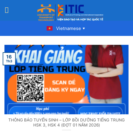
Skip
to
content
Vietnamese
▼
16
Th3
THÔNG BÁO TUYỂN SINH – LỚP BỒI DƯỠNG TIẾNG TRUNG
HSK 3, HSK 4 (ĐỢT 01 NĂM 2026)